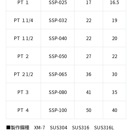
PT １
SSP-025
17
16.5
PT １1/4
SSP-032
22
19
PT １1/2
SSP-040
22
20
PT ２
SSP-050
27
22
PT ２1/2
SSP-065
36
30
PT ３
SSP-080
41
35
PT ４
SSP-100
50
40
■製作鋼種 XM-7 SUS304 SUS316 SUS316L