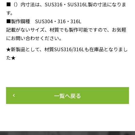
■（）内寸法は、SUS316・SUS316L製の寸法になりま
す。
■製作鋼種 SUS304・316・316L
記載がないサイズ、材質でも製作可能ですので、お気軽
にお問い合わせください。
★新製品として、材質SUS316/316Lも在庫品となりまし
た★
一覧へ戻る
keyboard_arrow_left