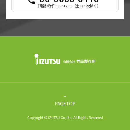
[電話受付]8:30~17:30（土日・祝除く）
keyboard_arrow_up
PAGETOP
Copyright © IZUTSU Co,Ltd. All Rights Reserved