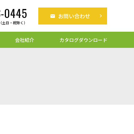
3-0445
お問い合わせ
keyboard_arrow_right
316L（SCS16A）ねじ込み継手
:30（土日・祝除く）
会社紹介
カタログダウンロード