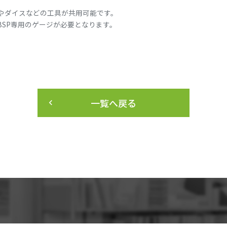
やダイスなどの工具が共用可能です。
SP専用のゲージが必要となります。
一覧へ戻る
keyboard_arrow_left