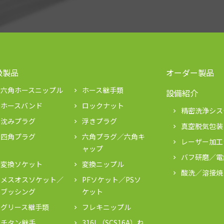
扱製品
オーダー製品
六角ホースニップル
ホース継手類
keyboard_arrow_right
設備紹介
ホースバンド
ロックナット
keyboard_arrow_right
精密洗浄シス
keyboard_arrow_right
沈みプラグ
浮きプラグ
keyboard_arrow_right
真空脱気包装
keyboard_arrow_right
四角プラグ
六角プラグ／六角キ
keyboard_arrow_right
レーザー加工
keyboard_arrow_right
ャップ
バフ研磨／電
keyboard_arrow_right
変換ソケット
変換ニップル
keyboard_arrow_right
酸洗／溶接焼
keyboard_arrow_right
メスオスソケット／
PFソケット／PSソ
keyboard_arrow_right
ブッシング
ケット
グリース継手類
フレキニップル
keyboard_arrow_right
チタン継手
316L（SCS16A）ね
keyboard_arrow_right