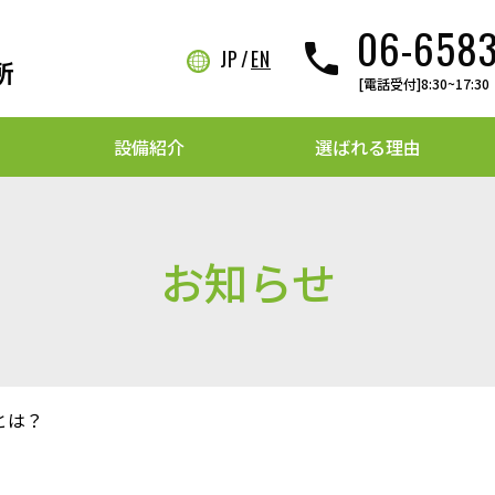
06-658
phone
JP
EN
レキニップル
知らせ
チタン継手類
[電話受付]8:30~17
設備紹介
選ばれる理由
お知らせ
とは？