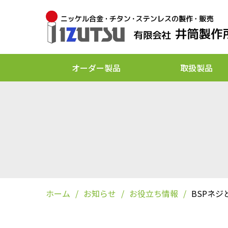
グリース継手類
酸洗／溶接焼け取り
SDGs 宣言
フ
お
オーダー製品
取扱製品
ホーム
お知らせ
お役立ち情報
BSPネジ