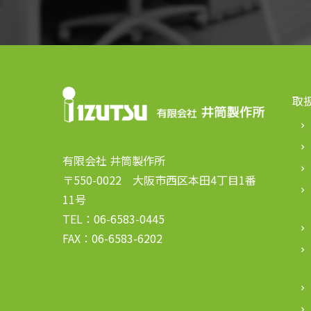
取
keyboard_arrow_right
keyboard_arrow_right
有限会社 井筒製作所
keyboard_arrow_right
〒550-0022 大阪市西区本田4丁目1番
keyboard_arrow_right
11号
TEL：06-6583-0445
keyboard_arrow_right
FAX：06-6583-6202
keyboard_arrow_right
keyboard_arrow_right
keyboard_arrow_right