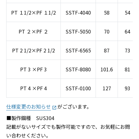
PT １1/2×PF １1/2
SSTF-4040
58
54
PT ２×PF ２
SSTF-5050
70
64
PT 2 1/2×PF 2 1/2
SSTF-6565
87
73
PT 3 ×PF 3
SSTF-8080
101.6
81
PT 4 ×PF 4
SSTF-0100
127
93
仕様変更のお知らせ
がございます。
launch
■製作鋼種 SUS304
記載がないサイズでも製作可能ですので、お気軽にお問
い合わせください。