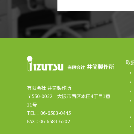
取
keyboard_arrow_right
keyboard_arrow_right
有限会社 井筒製作所
keyboard_arrow_right
〒550-0022 大阪市西区本田4丁目1番
keyboard_arrow_right
11号
TEL：06-6583-0445
keyboard_arrow_right
FAX：06-6583-6202
keyboard_arrow_right