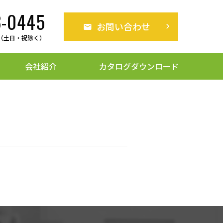
3-0445
お問い合わせ
keyboard_arrow_right
316L（SCS16A）ねじ込み継手
:30（土日・祝除く）
会社紹介
カタログダウンロード