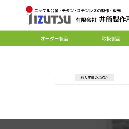
グリース継手類
酸洗／溶接焼け取り
SDGs 宣言
フ
お
オーダー製品
取扱製品
..
納入実績のご紹介