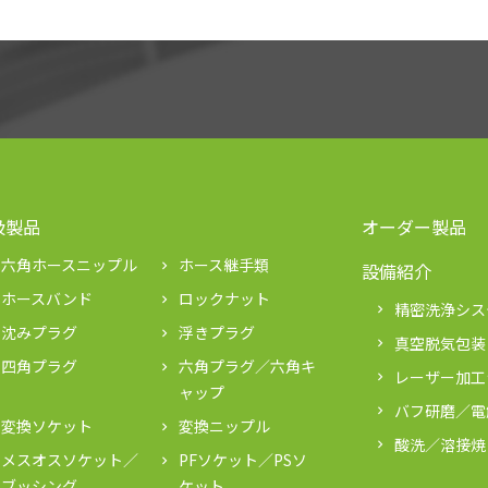
扱製品
オーダー製品
六角ホースニップル
ホース継手類
keyboard_arrow_right
設備紹介
ホースバンド
ロックナット
keyboard_arrow_right
精密洗浄シス
keyboard_arrow_right
沈みプラグ
浮きプラグ
keyboard_arrow_right
真空脱気包装
keyboard_arrow_right
四角プラグ
六角プラグ／六角キ
keyboard_arrow_right
レーザー加工
keyboard_arrow_right
ャップ
バフ研磨／電
keyboard_arrow_right
変換ソケット
変換ニップル
keyboard_arrow_right
酸洗／溶接焼
keyboard_arrow_right
メスオスソケット／
PFソケット／PSソ
keyboard_arrow_right
ブッシング
ケット