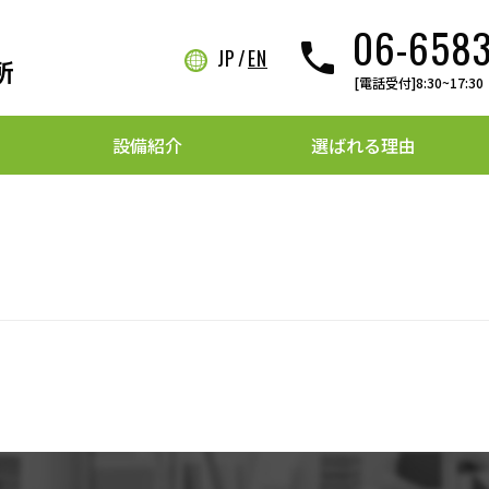
06-658
phone
JP
EN
レキニップル
知らせ
チタン継手類
[電話受付]8:30~17
設備紹介
選ばれる理由